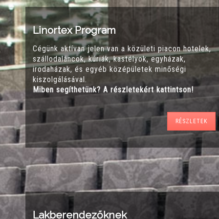
Linortex Program
Cégünk aktívan jelen van a közületi piacon hotelek,
szállodaláncok, kúriák, kastélyok, egyházak,
irodaházak, és egyéb középületek minőségi
kiszolgálásával.
Miben segíthetünk? A részletekért kattintson!
RÉSZLETEK
Lakberendezőknek