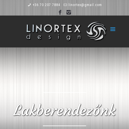
+36 70 207 7884
linortex@gmail.com
Lakberendezőnk