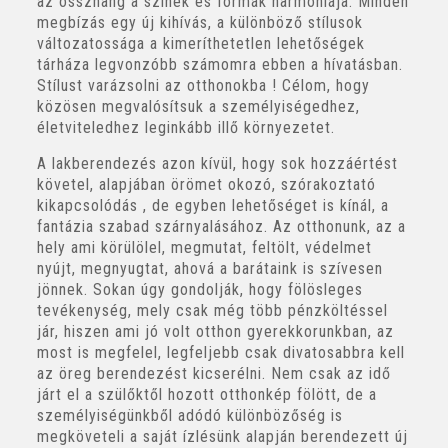
az összhang a színek és formák harmóniája. Minden
megbízás egy új kihívás, a különböző stílusok
változatossága a kimeríthetetlen lehetőségek
tárháza legvonzóbb számomra ebben a hívatásban.
Stílust varázsolni az otthonokba ! Célom, hogy
közösen megvalósítsuk a személyiségedhez,
életviteledhez leginkább illő környezetet.
A lakberendezés azon kívül, hogy sok hozzáértést
követel, alapjában örömet okozó, szórakoztató
kikapcsolódás , de egyben lehetőséget is kínál, a
fantázia szabad szárnyalásához. Az otthonunk, az a
hely ami körülölel, megmutat, feltölt, védelmet
nyújt, megnyugtat, ahová a barátaink is szívesen
jönnek. Sokan úgy gondolják, hogy fölösleges
tevékenység, mely csak még több pénzköltéssel
jár, hiszen ami jó volt otthon gyerekkorunkban, az
most is megfelel, legfeljebb csak divatosabbra kell
az öreg berendezést kicserélni. Nem csak az idő
járt el a szülőktől hozott otthonkép fölött, de a
személyiségünkből adódó különbözőség is
megköveteli a saját ízlésünk alapján berendezett új