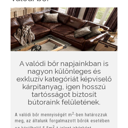
A valódi bőr napjainkban is
nagyon különleges és
exkluzív kategóriát képviselő
kárpitanyag, igen hosszú
tartósságot biztosít
bútoraink felületének.
2
A valódi bőr mennyiségét m
-ben határozzuk
meg, az általunk forgalmazott bőrök esetében
2