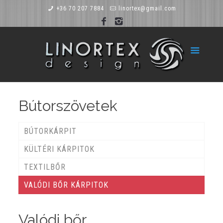
+36 70 207 7884
linortex@gmail.com
Bútorszövetek
BÚTORKÁRPIT
KÜLTÉRI KÁRPITOK
TEXTILBŐR
VALÓDI BŐR KÁRPITOK
Valódi bőr