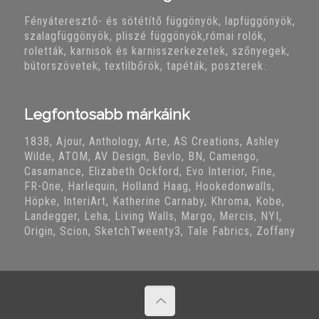
Fényáteresztő- és sötétítő függönyök, lapfüggönyök,
szalagfüggönyök, pliszé függönyök,római rolók,
roletták, karnisok és karnisszerkezetek, szőnyegek,
bútorszövetek, textilbőrök, tapéták, poszterek.
Legfontosabb márkáink
1838, Ajour, Anthology, Arte, AS Creations, Ashley
Wilde, ATOM, AV Design, Bevlo, BN, Camengo,
Casamance, Elizabeth Ockford, Evo Interior, Fine,
FR-One, Harlequin, Holland Haag, Hookedonwalls,
Höpke, InteriArt, Katherine Carnaby, Khroma, Kobe,
Landegger, Leha, Living Walls, Margo, Mercis, NYI,
Origin, Scion, SketchTweenty3, Tale Fabrics, Zoffany