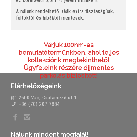
ez körülbelül 5,5m
-t jelent irhánként.
A nálunk rendelhető irhák extra tisztaságúak,
foltoktól és hibáktól mentesek.
Várjuk 100nm-es
bemutatótermünkben, ahol teljes
kollekciónk megtekinthető!
Ügyfeleink részére díjmentes
parkolás biztosított!
Elérhetőségeink
2600 Vác, Csatamező út 1.
+36 (70) 207 7884
Nálunk mindent megtalál!