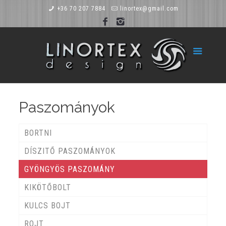
+36 70 207 7884
linortex@gmail.com
Paszományok
BORTNI
DÍSZITŐ PASZOMÁNYOK
GYÖNGYÖS PASZOMÁNY
KIKÖTŐBOLT
KULCS BOJT
ROJT