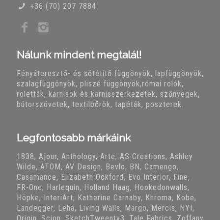
+36 (70) 207 7884
Nálunk mindent megtalál!
Fényáteresztő- és sötétítő függönyök, lapfüggönyök,
szalagfüggönyök, pliszé függönyök,római rolók,
roletták, karnisok és karnisszerkezetek, szőnyegek,
bútorszövetek, textilbőrök, tapéták, poszterek.
Legfontosabb márkáink
1838, Ajour, Anthology, Arte, AS Creations, Ashley
Wilde, ATOM, AV Design, Bevlo, BN, Camengo,
Casamance, Elizabeth Ockford, Evo Interior, Fine,
FR-One, Harlequin, Holland Haag, Hookedonwalls,
Höpke, InteriArt, Katherine Carnaby, Khroma, Kobe,
Landegger, Leha, Living Walls, Margo, Mercis, NYI,
Origin, Scion, SketchTweenty3, Tale Fabrics, Zoffany