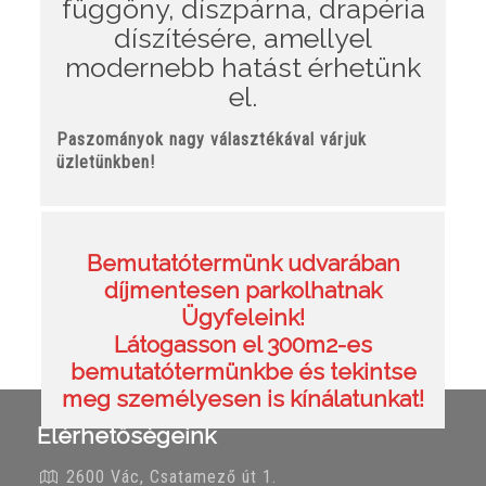
függöny, díszpárna, drapéria
díszítésére, amellyel
modernebb hatást érhetünk
el.
Paszományok nagy választékával várjuk
üzletünkben!
Bemutatótermünk udvarában
díjmentesen parkolhatnak
Ügyfeleink!
Látogasson el 300m2-es
bemutatótermünkbe és tekintse
meg személyesen is kínálatunkat!
Elérhetőségeink
2600 Vác, Csatamező út 1.