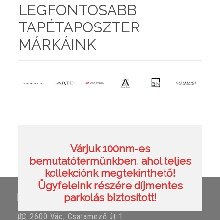
LEGFONTOSABB
TAPÉTAPOSZTER
MÁRKÁINK
Várjuk 100nm-es
bemutatótermünkben, ahol teljes
kollekciónk megtekinthető!
Ügyfeleink részére díjmentes
Elérhetőségeink
parkolás biztosított!
2600 Vác, Csatamező út 1.