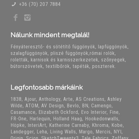
+36 (70) 207 7884
Nálunk mindent megtalál!
Fényáteresztő- és sötétítő függönyök, lapfüggönyök,
szalagfüggönyök, pliszé függönyök,római rolók,
roletták, karnisok és karnisszerkezetek, szőnyegek,
bútorszövetek, textilbőrök, tapéták, poszterek.
Legfontosabb márkáink
1838, Ajour, Anthology, Arte, AS Creations, Ashley
Wilde, ATOM, AV Design, Bevlo, BN, Camengo,
Casamance, Elizabeth Ockford, Evo Interior, Fine,
FR-One, Harlequin, Holland Haag, Hookedonwalls,
Höpke, InteriArt, Katherine Carnaby, Khroma, Kobe,
Landegger, Leha, Living Walls, Margo, Mercis, NYI,
Origin, Scion, SketchTweenty3, Tale Fabrics, Zoffany