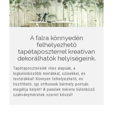
A falra könnyedén
felhelyezhető
tapétaposzterrel kreatívan
dekorálhatók helyiségeink.
Tapétaposztereink vlies alapúak, a
legkülönbözőbb mintákkal, színekkel, és
textúrákkal! Könnyen felhelyezhető, és
tisztítható, így otthonunk bármely pontján
megállja helyét! A panelek mérete különböző
szabványméretek szerint készül!