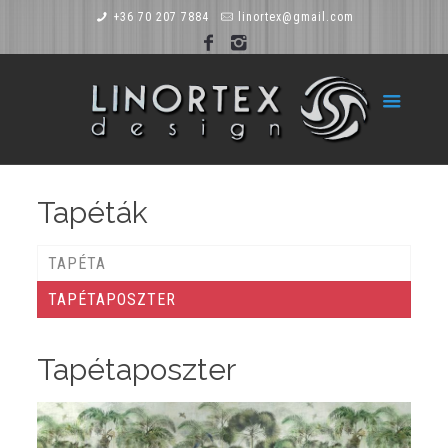
+36 70 207 7884
linortex@gmail.com
Tapéták
TAPÉTA
TAPÉTAPOSZTER
Tapétaposzter